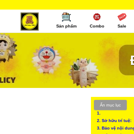
Sản phẩm
Combo
Sale
Gấu Cưng
Ẩn mục lục
1.
2. Sở hữu trí tuệ:
3. Bảo vệ nội dun