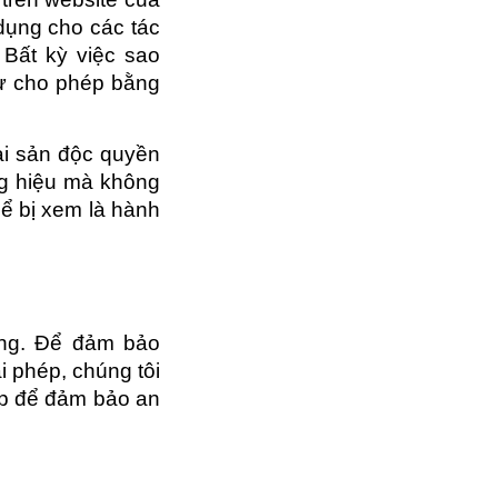
dụng cho các tác
. Bất kỳ việc sao
sự cho phép bằng
ài sản độc quyền
ng hiệu mà không
hể bị xem là hành
ưng. Để đảm bảo
i phép, chúng tôi
ợp để đảm bảo an