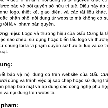
ợc bảo vệ bởi quyền sở hữu trí tuệ. Điều này áp 
ư logo, thiết kế, giao diện, và các tài liệu khác
oặc phân phối nội dung từ website mà không có 
 tôi là vi phạm bản quyền.
ơng hiệu:
Logo và thương hiệu của Gấu Cưng là t
Việc sao chép, sử dụng hoặc biến tấu logo và thươ
ừ chúng tôi là vi phạm quyền sở hữu trí tuệ và có t
uật.
dung:
kết bảo vệ nội dung có trên website của Gấu C
ười dùng và tránh việc bị sao chép hoặc sử dụng trá
iện pháp bảo mật và áp dụng các công nghệ phù h
in và nội dung trên website.
i phạm: