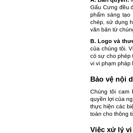
Gấu Cưng đều đư
phẩm sáng tạo nh
chép, sử dụng h
văn bản từ chúng
B. Logo và thư
của chúng tôi. 
có sự cho phép t
vi vi phạm pháp l
Bảo vệ nội 
Chúng tôi cam 
quyền lợi của ng
thực hiện các b
toàn cho thông t
Việc xử lý v