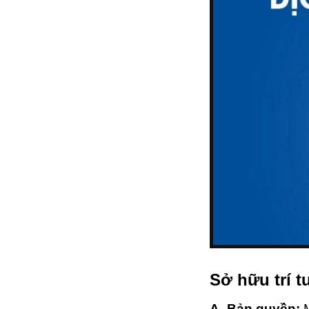
Sở hữu trí t
A. Bản quyền:
M