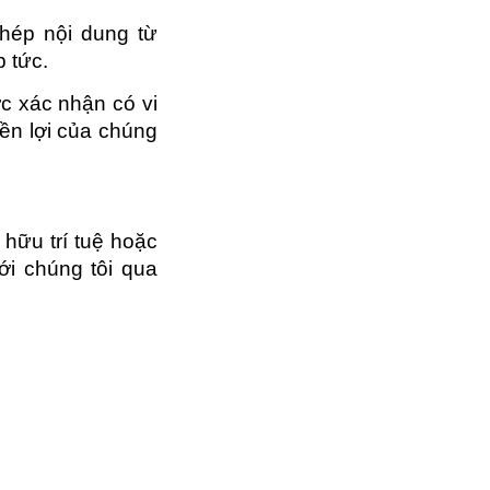
chép nội dung từ
 tức.
ợc xác nhận có vi
yền lợi của chúng
 hữu trí tuệ hoặc
với chúng tôi qua