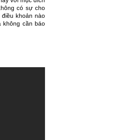
này với mục đích
không có sự cho
ỳ điều khoản nào
mà không cần báo