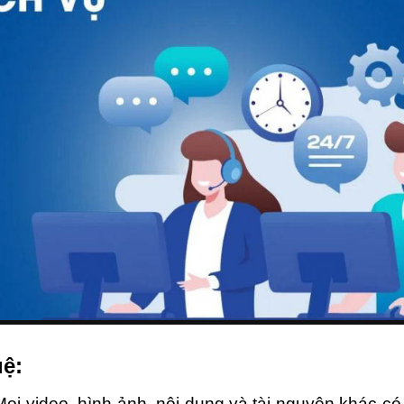
uệ:
ọi video, hình ảnh, nội dung và tài nguyên khác có