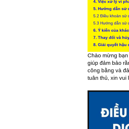
4. Việc xử lý vi p
5. Hướng dẫn sử 
5.2 Điều khoản sử 
5.3 Hướng dẫn sử 
6. Ý kiến của khá
7. Thay đổi và hủ
8. Giải quyết hậu
Chào mừng bạn đ
giúp đảm bảo rằn
công bằng và đả
tuân thủ, xin vu